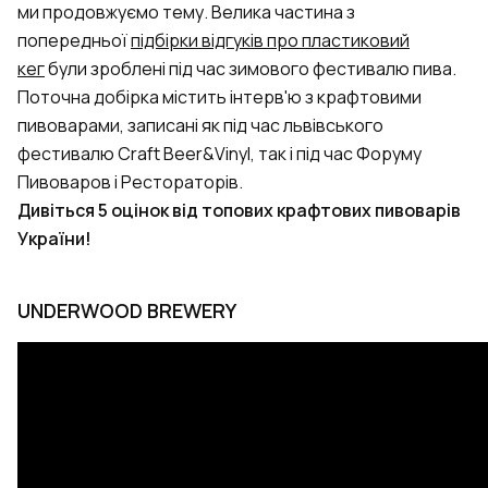
ми продовжуємо тему. Велика частина з
попередньої
підбірки відгуків про пластиковий
кег
були зроблені під час зимового фестивалю пива.
Поточна добірка містить інтерв'ю з крафтовими
пивоварами, записані як під час львівського
фестивалю Craft Beer&Vinyl, так і під час Форуму
Пивоваров і Рестораторів.
Дивіться 5 оцінок від топових крафтових пивоварів
України!
UNDERWOOD BREWERY