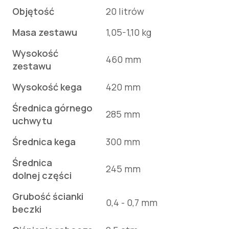
Objętość
20 litrów
Masa zestawu
1,05-1,10 kg
Wysokość
460 mm
zestawu
Wysokość kega
420 mm
Średnica górnego
285 mm
uchwytu
Średnica kega
300 mm
Średnica
245 mm
dolnej części
Grubość ścianki
0,4 - 0,7 mm
beczki