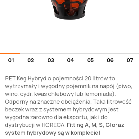
01
02
03
04
05
06
07
PET Keg Hybryd o pojemności 20 litrów to
wytrzymały i wygodny pojemnik na napój (piwo,
wino, cydr, kwas chlebowy lub lemoniada).
Odporny na znaczne obciążenia. Taka litrowość
beczek wraz z systemem hybrydowym jest
wygodna zarówno dla eksportu, jak i do
dystrybucji w HORECA.
Fitting А, М, S, G!oraz
system hybrydowy są w komplecie!