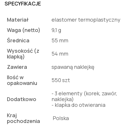
SPECYFIKACJE
Materiał
elastomer termoplastyczny
Waga (netto)
9,1 g
Średnica
55 mm
Wysokość (z
54 mm
klapką)
Zawiera
spawaną naklejkę
Ilość w
550 szt
opakowaniu
- 3 elementy (korek, zawór,
Dodatkowo
naklejka)
- klapka do otwierania
Kraj
Polska
pochodzenia